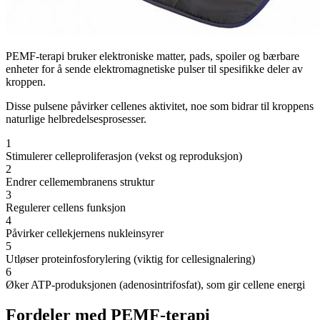
PEMF-terapi bruker elektroniske matter, pads, spoiler og bærbare
enheter for å sende elektromagnetiske pulser til spesifikke deler av
kroppen.
Disse pulsene påvirker cellenes aktivitet, noe som bidrar til kroppens
naturlige helbredelsesprosesser.
1
Stimulerer celleproliferasjon (vekst og reproduksjon)
2
Endrer cellemembranens struktur
3
Regulerer cellens funksjon
4
Påvirker cellekjernens nukleinsyrer
5
Utløser proteinfosforylering (viktig for cellesignalering)
6
Øker ATP-produksjonen (adenosintrifosfat), som gir cellene energi
Fordeler med PEMF-terapi