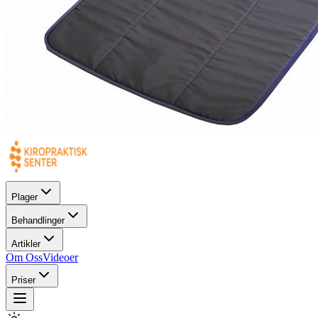
Plager
Behandlinger
Artikler
Om Oss
Videoer
Priser