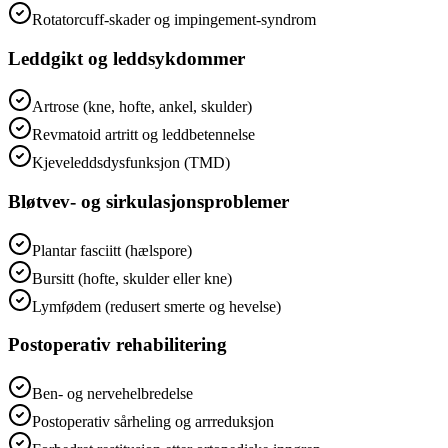
Rotatorcuff-skader og impingement-syndrom
Leddgikt og leddsykdommer
Artrose (kne, hofte, ankel, skulder)
Revmatoid artritt og leddbetennelse
Kjeveleddsdysfunksjon (TMD)
Bløtvev- og sirkulasjonsproblemer
Plantar fasciitt (hælspore)
Bursitt (hofte, skulder eller kne)
Lymfødem (redusert smerte og hevelse)
Postoperativ rehabilitering
Ben- og nervehelbredelse
Postoperativ sårheling og arrreduksjon