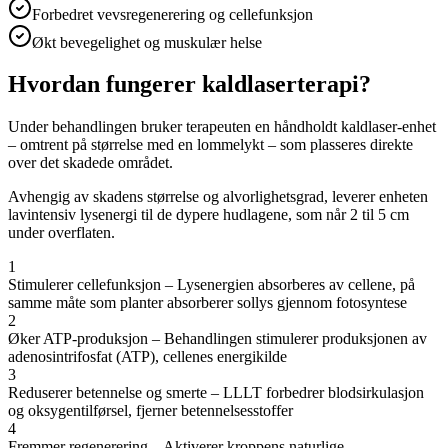
Forbedret vevsregenerering og cellefunksjon
Økt bevegelighet og muskulær helse
Hvordan fungerer kaldlaserterapi?
Under behandlingen bruker terapeuten en håndholdt kaldlaser-enhet
– omtrent på størrelse med en lommelykt – som plasseres direkte
over det skadede området.
Avhengig av skadens størrelse og alvorlighetsgrad, leverer enheten
lavintensiv lysenergi til de dypere hudlagene, som når 2 til 5 cm
under overflaten.
1
Stimulerer cellefunksjon – Lysenergien absorberes av cellene, på
samme måte som planter absorberer sollys gjennom fotosyntese
2
Øker ATP-produksjon – Behandlingen stimulerer produksjonen av
adenosintrifosfat (ATP), cellenes energikilde
3
Reduserer betennelse og smerte – LLLT forbedrer blodsirkulasjon
og oksygentilførsel, fjerner betennelsesstoffer
4
Fremmer regenerering – Aktiverer kroppens naturlige