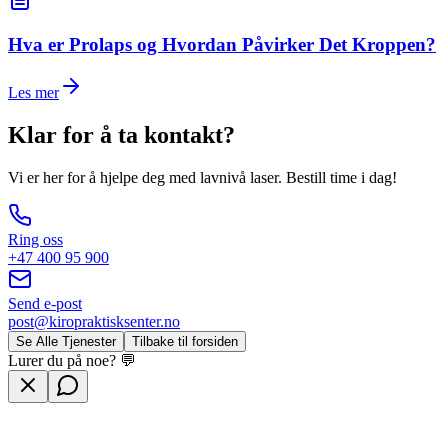
Hva er Prolaps og Hvordan Påvirker Det Kroppen?
Les mer
Klar for å ta kontakt?
Vi er her for å hjelpe deg med
lavnivå laser
. Bestill time i dag!
Ring oss
+47 400 95 900
Send e-post
post@kiropraktisksenter.no
Se Alle Tjenester
Tilbake til forsiden
Lurer du på noe? 💬