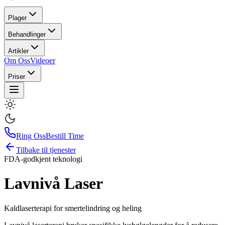
Plager
Behandlinger
Artikler
Om Oss
Videoer
Priser
Ring Oss
Bestill Time
Tilbake til tjenester
FDA-godkjent teknologi
Lavnivå Laser
Kaldlaserterapi for smertelindring og heling